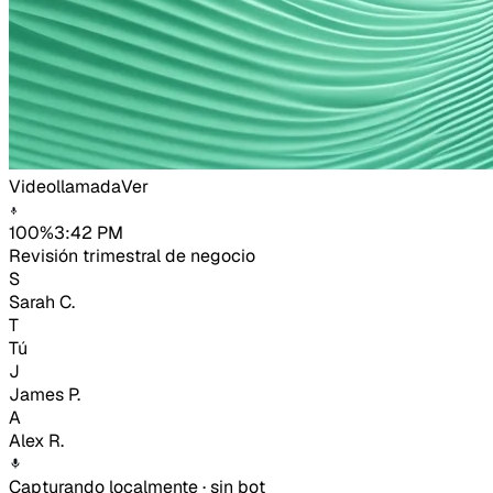
Videollamada
Ver
100%
3:42 PM
Revisión trimestral de negocio
S
Sarah C.
T
Tú
J
James P.
A
Alex R.
Capturando localmente · sin bot