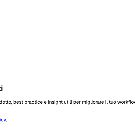
i
otto, best practice e insight utili per migliorare il tuo workflo
icy
.