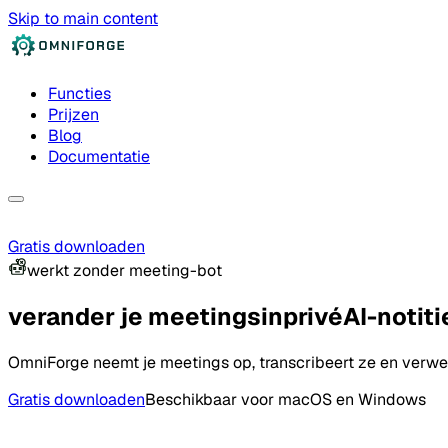
Skip to main content
Functies
Prijzen
Blog
Documentatie
Gratis downloaden
werkt zonder meeting-bot
verander je meetings
in
privé
AI-notiti
OmniForge neemt je meetings op, transcribeert ze en verwer
Gratis downloaden
Beschikbaar voor macOS en Windows