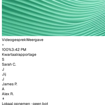
Videogesprek
Weergave
100%
3:42 PM
Kwartaalrapportage
S
Sarah C.
J
Jij
J
James P.
A
Alex R.
Lokaal opnemen · geen bot